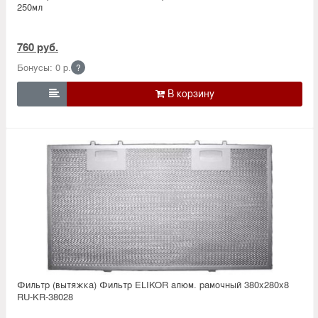
250мл
760 руб.
Бонусы: 0 р.
?

Фильтр (вытяжка) Фильтр ELIKOR алюм. рамочный 380х280х8
RU-KR-38028