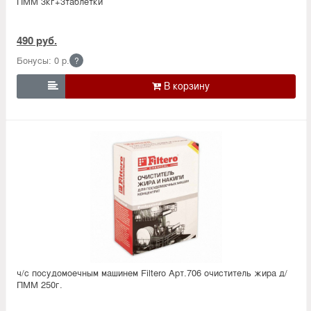
ПММ 3кг+3таблетки
490 руб.
Бонусы: 0 р.
?

ч/с посудомоечным машинем Filtero Арт.706 очиститель жира д/
ПММ 250г.