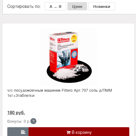
Сортировать по:
А → Я
Цене
Новинки
ч/с посудомоечным машинем Filtero Арт.707 соль д/ПММ
1кг+3таблетки
180 руб.
Бонусы: 0 р.
?
