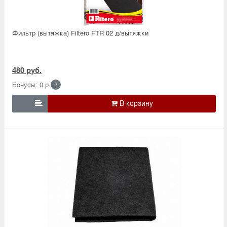
Фильтр (вытяжка) Filtero FTR 02 д/вытяжки
480 руб.
Бонусы: 0 р.
?
