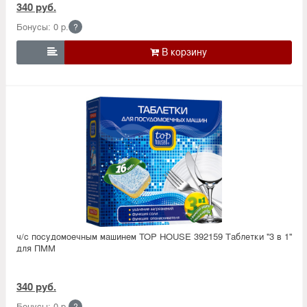
340 руб.
Бонусы: 0 р.
?

ч/с посудомоечным машинем TOP HOUSE 392159 Таблетки ''3 в 1''
для ПММ
340 руб.
Бонусы: 0 р.
?