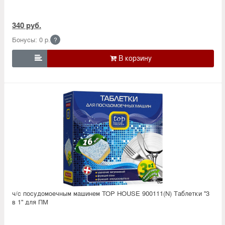
340 руб.
Бонусы: 0 р.
?

ч/с посудомоечным машинем TOP HOUSE 900111(N) Таблетки ''3
в 1'' для ПМ