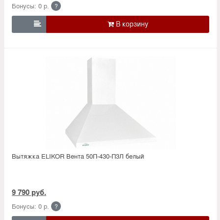
Бонусы: 0 р.
?

Вытяжка ELIKOR Вента 50П-430-П3Л белый
9 790 руб.
Бонусы: 0 р.
?