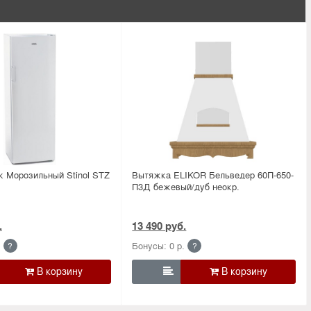
к Морозильный Stinol STZ
Вытяжка ELIKOR Бельведер 60П-650-
П3Д бежевый/дуб неокр.
.
13 490 руб.
.
Бонусы: 0 р.
?
?
