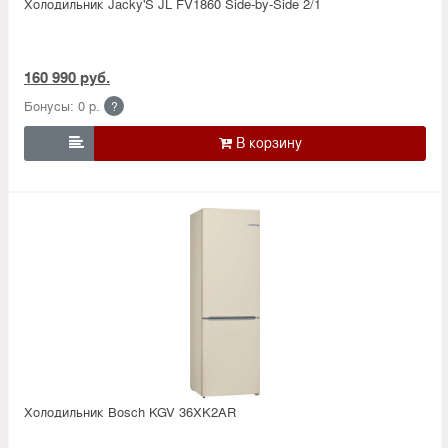
Холодильник Jacky'S JL FV1860 Side-by-Side 2/1
160 990 руб.
Бонусы: 0 р.
?

Холодильник Bosсh KGV 36XK2AR