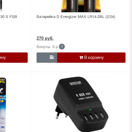
430 S FSB
Батарейка D Energizer MAX LR14-2BL (2/24)
270 руб.
Бонусы: 0 р.
?
