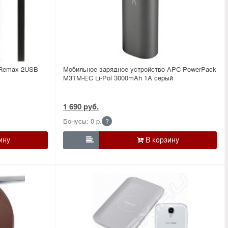
 Remax 2USB
Мобильное зарядное устройство APC PowerPack
M3TM-EC Li-Pol 3000mAh 1A серый
1 690 руб.
Бонусы: 0 р.
?
