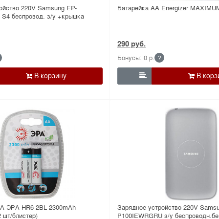
ойство 220V Samsung EP-
Батарейка АА Energizer MAXIMU
S4 беспровод. з/у +крышка
290 руб.
Бонусы: 0 р.
?

АА ЭРА HR6-2BL 2300mAh
Зарядное устройство 220V Samsu
2 шт/блистер)
P100IEWRGRU з/у беспроводн.бе