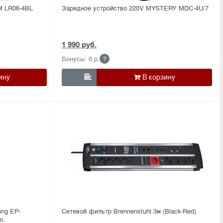
M LR06-4BL
Зарядное устройство 220V MYSTERY MDC-4U/7
1 990 руб.
Бонусы: 0 р.
?

ng EP-
Сетевой фильтр Brennenstuhl 3м (Black-Red)
л.