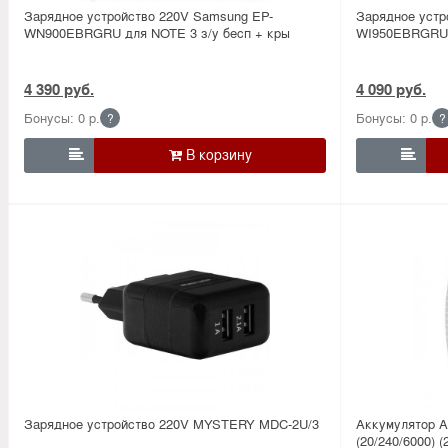
Зарядное устройство 220V Samsung EP-
Зарядное устр
WN900EBRGRU для NOTE 3 з/у бесп + кры
WI950EBRGRU 
4 390 руб.
4 090 руб.
Бонусы: 0 р.
Бонусы: 0 р.
?
?


Зарядное устройство 220V MYSTERY MDC-2U/3
Аккумулятор 
(20/240/6000) (