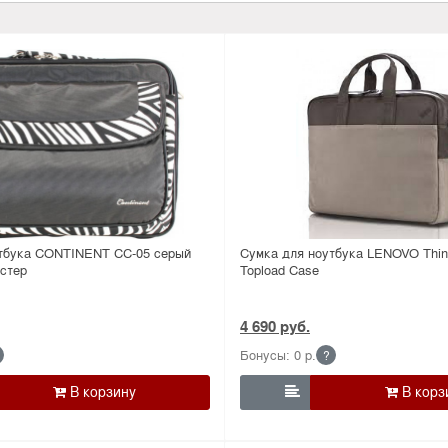
тбука CONTINENT CC-05 серый
Сумка для ноутбука LENOVO Thin
эстер
Topload Case
4 690 руб.
Бонусы: 0 р.
?
