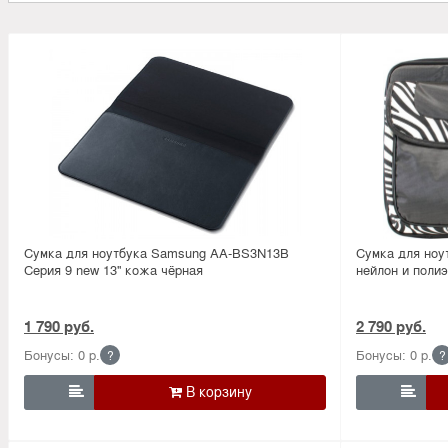
Сумка для ноутбука Samsung AA-BS3N13B
Сумка для ноу
Серия 9 new 13'' кожа чёрная
нейлон и поли
1 790 руб.
2 790 руб.
Бонусы: 0 р.
Бонусы: 0 р.
?
?

