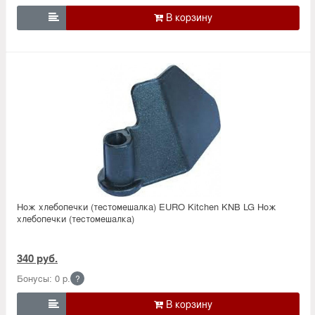

Нож хлебопечки (тестомешалка) EURO Kitchen KNB LG Нож
хлебопечки (тестомешалка)
340 руб.
Бонусы: 0 р.
?
