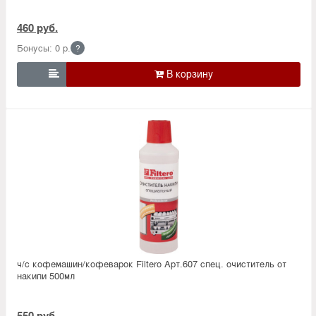
460 руб.
Бонусы: 0 р.
?

ч/с кофемашин/кофеварок Filtero Арт.607 спец. очиститель от
накипи 500мл
550 руб.