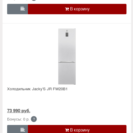

Холодильник Jacky'S JR FW20B1
73 990 руб.
Бонусы: 0 р.
?
