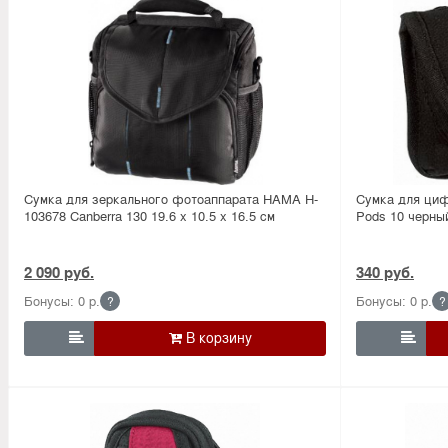
Сумка для зеркального фотоаппарата HAMA H-
Сумка для циф
103678 Canberra 130 19.6 х 10.5 х 16.5 см
Pods 10 черны
2 090 руб.
340 руб.
Бонусы: 0 р.
Бонусы: 0 р.
?
?

