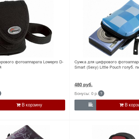
рового фотоаппарата Lowepro D-
Сумка для цифрового фотоаппар
й
Smart (Sexy) Little Pouch голуб. п
480 руб.
Бонусы: 0 р.
?
