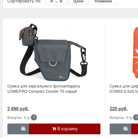
Сортировать по:
А → Я
Цене
Новинки
Сумка для зеркального фотоаппарата
Сумка для ци
LOWEPRO Compact Courier 70 серый
010933 9,5х6,5
2 690 руб.
220 руб.
Бонусы: 0 р.
Бонусы: 0 р.
?
?

