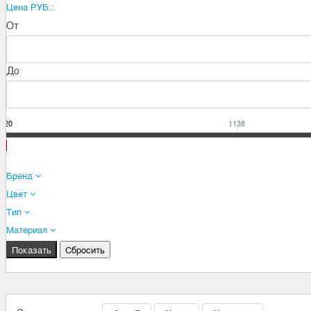
Цена РУБ.:
От
До
220
1138
Бренд
Цвет
Тип
Материал