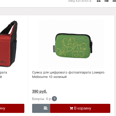
Вид каталога
рата
Сумка для цифрового фотоаппарата Lowepro
й
Melbourne 10 зеленый
390 руб.
Бонусы: 0 р.
?
