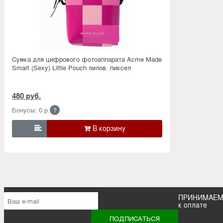
Сумка для цифрового фотоаппарата Acme Made
Smart (Sexy) Little Pouch лилов. пиксел
480 руб.
Бонусы: 0 р.
?

ПРИНИМАЕ
к оплате