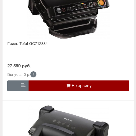
Гриль Tefal GC712834
27 590 руб.
Бонусы: 0 р.
?
