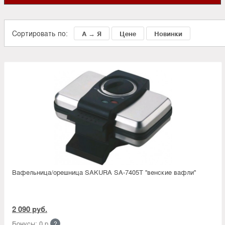
Сортировать по:
А → Я
Цене
Новинки
Вафельница/орешница SAKURA SA-7405T ''венские вафли''
2 090 руб.
Бонусы: 0 р.
?