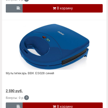

Мультипекарь BBK ES028 синий
2 590 руб.
Бонусы: 0 р.
?
