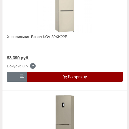
Холодильник Bosсh KGV 39XK22R
53 390 руб.
Бонусы: 0 р.
?
