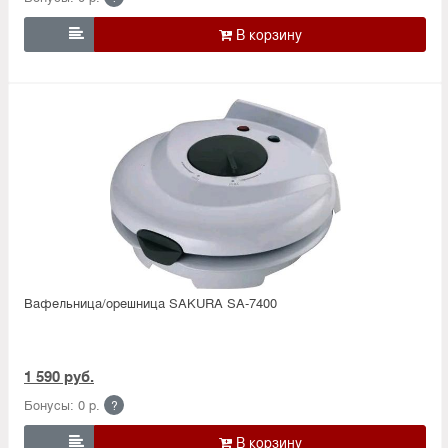

Вафельница/орешница SAKURA SA-7400
1 590 руб.
Бонусы: 0 р.
?
