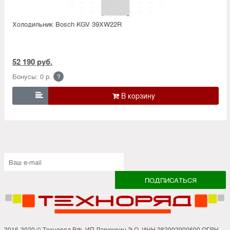
Холодильник Bosсh KGV 39XW22R
52 190 руб.
Бонусы: 0 р.
?

2016-2020 © Техноряд.Рф. ИП Ларюшкин Э.О. ИНН 262902900600 ОГРН