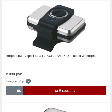
Вафельница/орешница SAKURA SA-7405T ''венские вафли''
2 090 руб.
Бонусы: 0 р.
?
