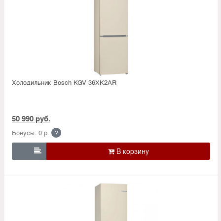
Холодильник Bosсh KGV 36XK2AR
50 990 руб.
Бонусы: 0 р.
?
