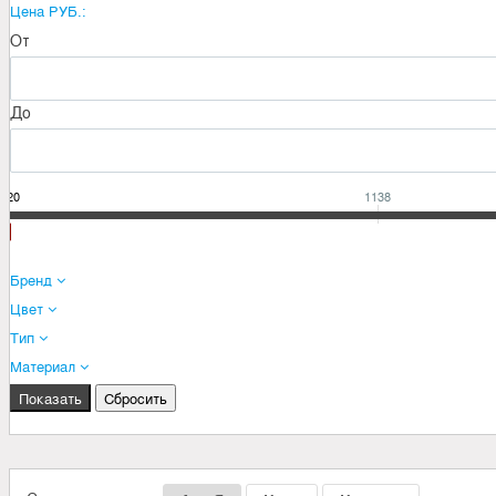
Цена РУБ.:
От
До
220
1138
Бренд
Цвет
Тип
Материал