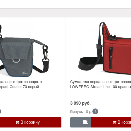
кального фотоаппарата
Сумка для зеркального фотоаппа
ct Courier 70 серый
LOWEPRO StreamLine 100 красны
3 890 руб.
Бонусы: 0 р.
?
