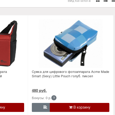
Вид каталога
рата
Сумка для цифрового фотоаппарата Acme Made
й
Smart (Sexy) Little Pouch голуб. пиксел
480 руб.
Бонусы: 0 р.
?
