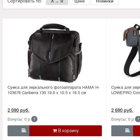
Сортировать по:
А → Я
Цене
Новинки
Сумка для зеркального фотоаппарата HAMA H-
Сумка для зер
103678 Canberra 130 19.6 х 10.5 х 16.5 см
LOWEPRO Compa
2 090 руб.
2 690 руб.
Бонусы: 0 р.
Бонусы: 0 р.
?
?

