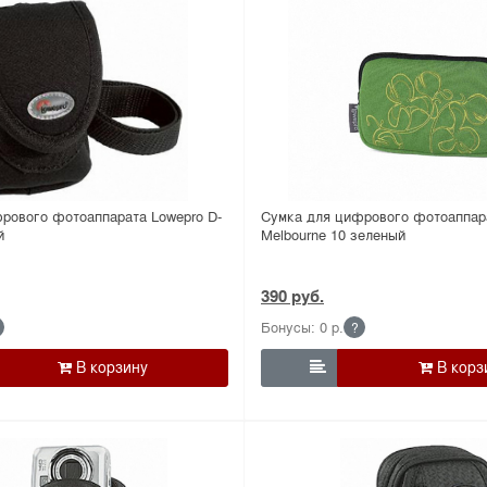
рового фотоаппарата Lowepro D-
Сумка для цифрового фотоаппар
й
Melbourne 10 зеленый
390 руб.
Бонусы: 0 р.
?
