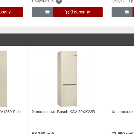
Бонусы: 0 р.
Бонусы: 0 р
?


V1860 Side-
Холодильник Bosсh KGV 39XK22R
Холодильни
53 390 руб.
73 990 руб