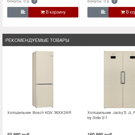
Бонусы: 0 р.
Бонусы: 0 р.
?
?


РЕКОМЕНДУЕМЫЕ ТОВАРЫ
Холодильник Bosсh KGV 36XK2AR
Холодильник Jacky'S JL F
by-Side 2/1
50 990 руб.
160 990 руб.