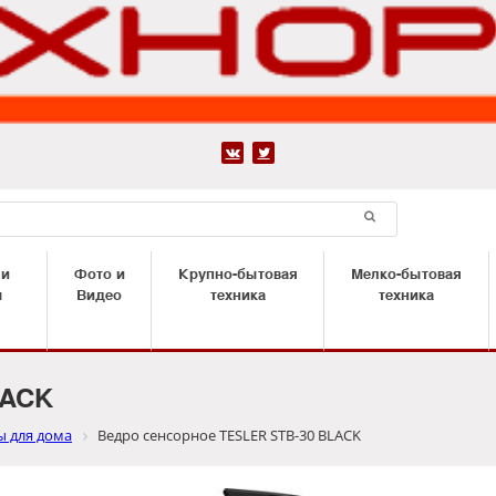


 и
Фото и
Крупно-бытовая
Мелко-бытовая
ы
Видео
техника
техника
LACK
ы для дома
Ведро сенсорное TESLER STB-30 BLACK