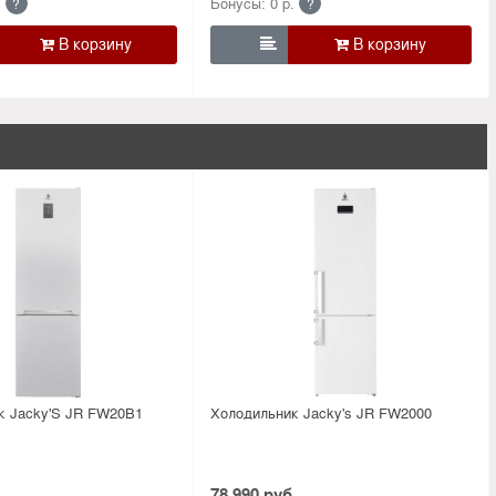
.
Бонусы: 0 р.
?
?

к Jacky'S JR FW20B1
Холодильник Jacky's JR FW2000
.
78 990 руб.