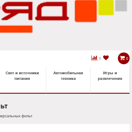



0
0
Свет и источники
Автомобильная
Игры и
питания
техника
развлечения
ьт
версальных фильт