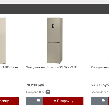
V1860 Side-
Холодильник Bosсh KGN 39XV18R
Холодильни
70 290 руб.
53 390 руб
Бонусы: 0 р.
Бонусы: 0 р
?

