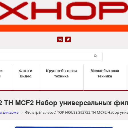


 и
Фото и
Крупно-бытовая
Мелко-бытовая
ы
Видео
техника
техника
2 TH MCF2 Набор универсальных фил
ы для дома
Фильтр (пылесос) TOP HOUSE 392722 TH MCF2 Набор уни