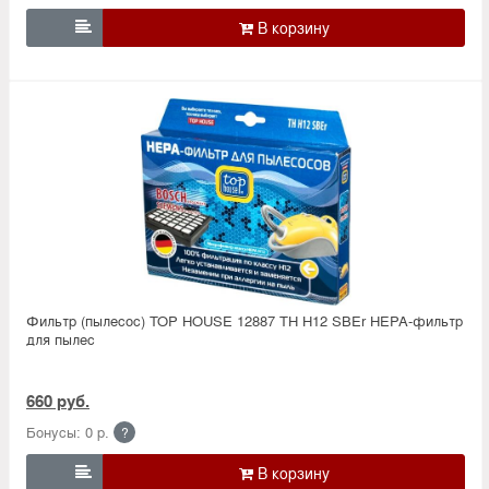

Фильтр (пылесос) TOP HOUSE 12887 TH H12 SBEr HEPA-фильтр
для пылес
660 руб.
Бонусы: 0 р.
?
