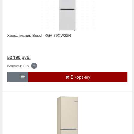
Холодильник Bosсh KGV 39XW22R
52 190 руб.
Бонусы: 0 р.
?
