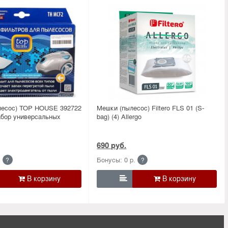
лесос) TOP HOUSE 392722
Мешки (пылесос) Filtero FLS 01 (S-
бор универсальных
bag) (4) Allergo
690 руб.
.
Бонусы: 0 р.
?
?
