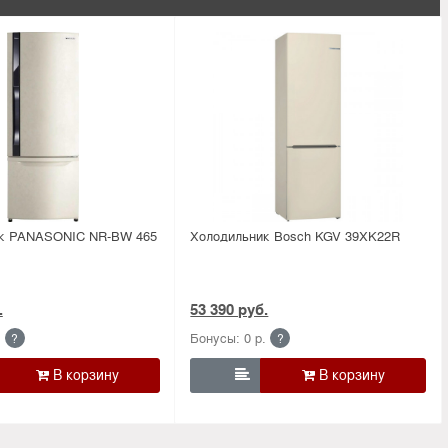
к PANASONIC NR-BW 465
Холодильник Bosсh KGV 39XK22R
.
53 390 руб.
.
Бонусы: 0 р.
?
?
