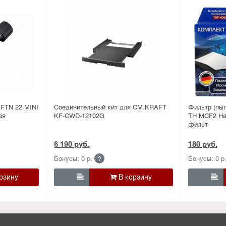
 FTN 22 MINI
Соединительный кит для СМ KRAFT
Фильтр (пы
ая
KF-CWD-12102G
TH MCF2 На
фильт
6 190 руб.
180 руб.
Бонусы: 0 р.
Бонусы: 0 р
?

