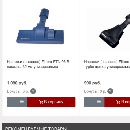
Насадки (пылесос) Filtero FTN 06 B
Насадки (пылесос) Filtero
насадка 32 мм универсальна
турбо-щетка универсальн
1 090 руб.
990 руб.
Бонусы: 0 р.
Бонусы: 0 р.
?
?


РЕКОМЕНДУЕМЫЕ ТОВАРЫ