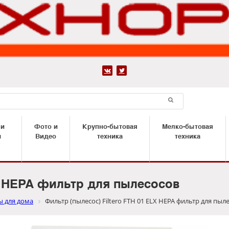


 и
Фото и
Крупно-бытовая
Мелко-бытовая
ы
Видео
техника
техника
LX HEPA фильтр для пылесосов
ы для дома
Фильтр (пылесос) Filtero FTH 01 ELX HEPA фильтр для пыл