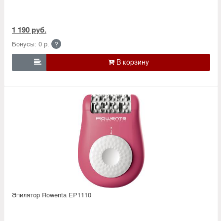
1 190 руб.
Бонусы: 0 р.
?

Эпилятор Rowenta EP1110