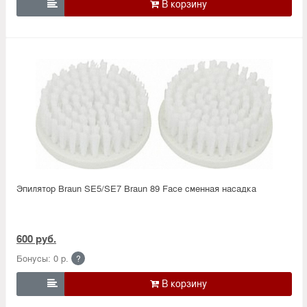

Эпилятор Braun SE5/SE7 Braun 89 Face сменная насадка
600 руб.
Бонусы: 0 р.
?
