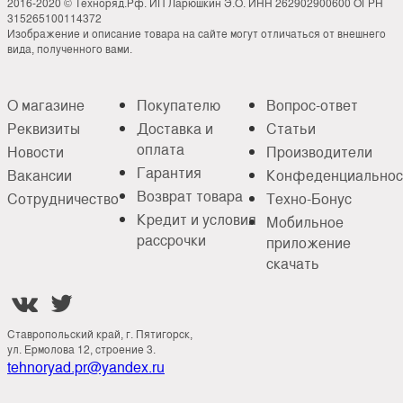
2016-2020 © Техноряд.Рф. ИП Ларюшкин Э.О. ИНН 262902900600 ОГРН
315265100114372
Изображение и описание товара на сайте могут отличаться от внешнего
вида, полученного вами.
О магазине
Покупателю
Вопрос-ответ
Реквизиты
Доставка и
Статьи
оплата
Новости
Производители
Гарантия
Вакансии
Конфеденциальнос
Возврат товара
Сотрудничество
Техно-Бонус
Кредит и условия
Мобильное
рассрочки
приложение
скачать


Ставропольский край, г. Пятигорск,
ул. Ермолова 12, строение 3.
tehnoryad.pr@yandex.ru