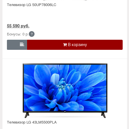
Телевизор LG 50UP78006LС
55 590 руб.
Бонусы: 0 р.
?

Телевизор LG 43LM5500PLA