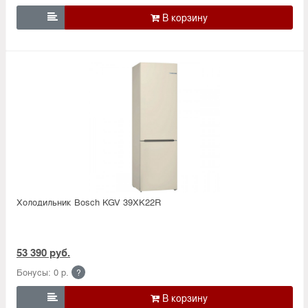

Холодильник Bosсh KGV 39XK22R
53 390 руб.
Бонусы: 0 р.
?
