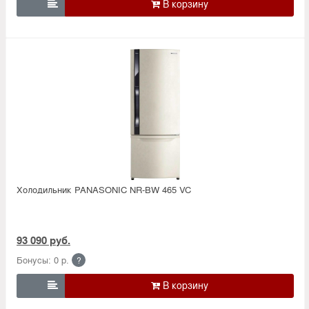

Холодильник PANASONIC NR-BW 465 VC
93 090 руб.
Бонусы: 0 р.
?
