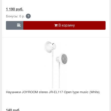
1 190 руб.
Бонусы: 0 р.
?

Наушники JOYROOM stereo JR-EL117 Open type music (White)
140 руб.