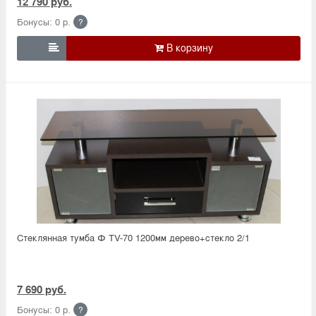
12 790 руб.
Бонусы: 0 р.
?

Стеклянная тумба Ф TV-70 1200мм дерево+стекло 2/1
7 690 руб.
Бонусы: 0 р.
?