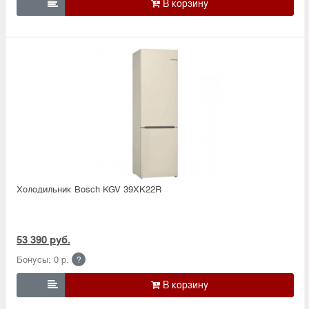

Холодильник Bosсh KGV 39XK22R
53 390 руб.
Бонусы: 0 р.
?
