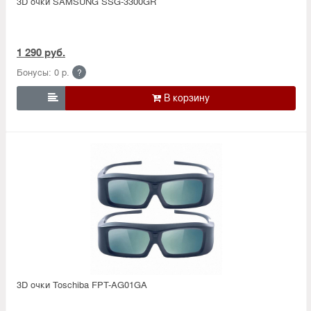
3D очки SAMSUNG SSG-3300GR
1 290 руб.
Бонусы: 0 р.
?

3D очки Toschiba FPT-AG01GA