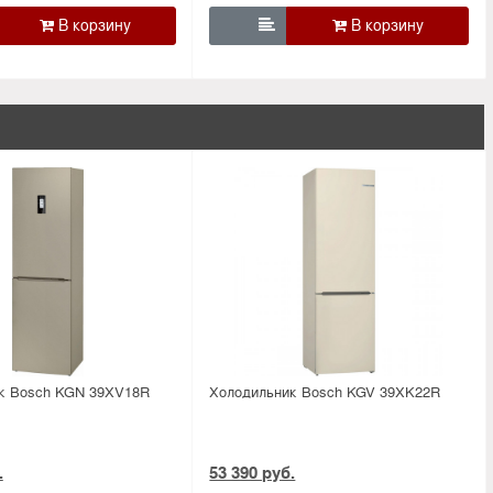

к Bosсh KGN 39XV18R
Холодильник Bosсh KGV 39XK22R
.
53 390 руб.