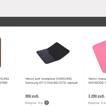
MSUNG
Чехол для телефона SAMSUNG
Чехол пла
N7000
Samsung EF-C1A2LBECSTD черный
ANYMODE F
960 руб.
3 290 руб.
Бонусы: 0 р.
Бонусы: 0 р
?