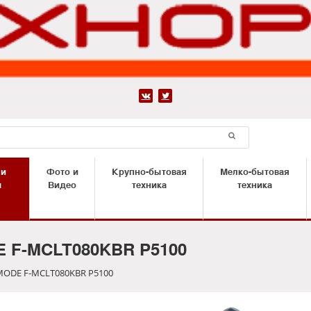


 и
Фото и
Крупно-бытовая
Мелко-бытовая
ы
Видео
техника
техника
 F-MCLT080KBR P5100
ODE F-MCLT080KBR P5100