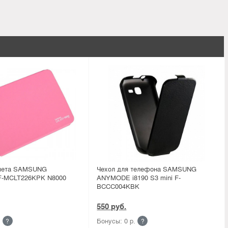
ншета SAMSUNG
Чехол для телефона SAMSUNG
-MCLT226KPK N8000
ANYMODE i8190 S3 mini F-
BCCC004KBK
550 руб.
.
Бонусы: 0 р.
?
?