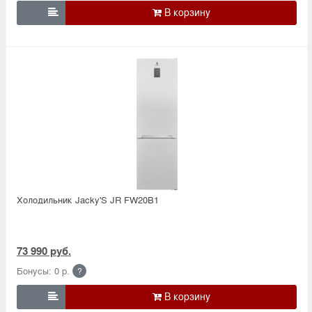

Холодильник Jacky'S JR FW20B1
73 990 руб.
Бонусы: 0 р.
?
