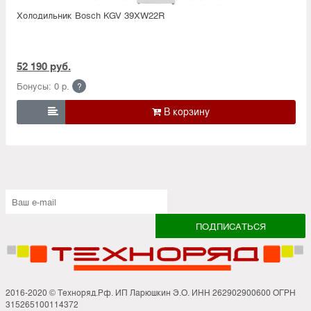
Холодильник Bosсh KGV 39XW22R
52 190 руб.
Бонусы: 0 р.
?

2016-2020 © Техноряд.Рф. ИП Ларюшкин Э.О. ИНН 262902900600 ОГРН
315265100114372