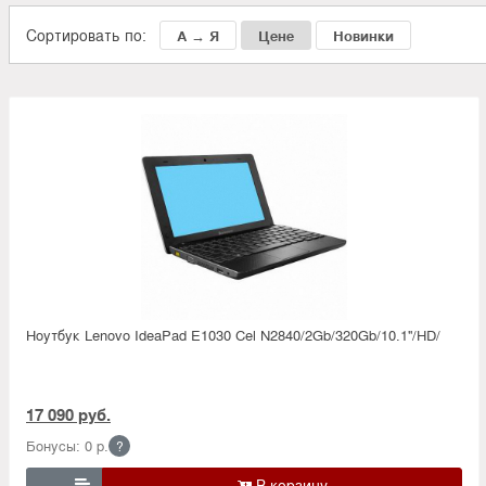
Сортировать по:
А → Я
Цене
Новинки
Ноутбук Lenovo IdeaPad E1030 Cel N2840/2Gb/320Gb/10.1''/HD/
17 090 руб.
Бонусы: 0 р.
?
