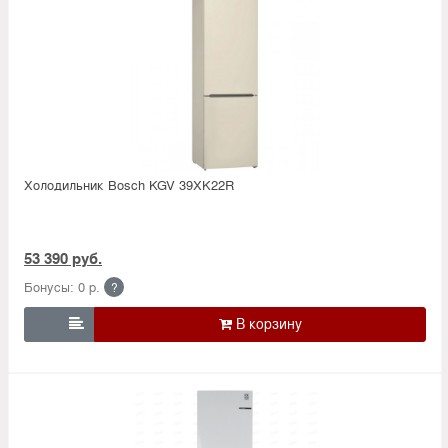
Холодильник Bosсh KGV 39XK22R
53 390 руб.
Бонусы: 0 р.
?
