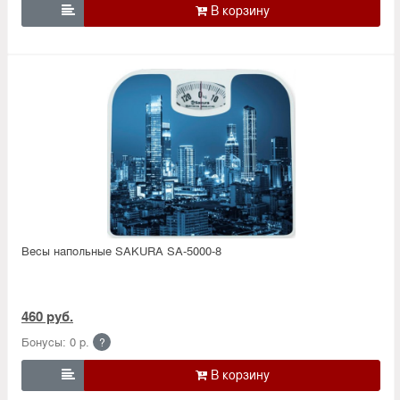

Весы напольные SAKURA SA-5000-8
460 руб.
Бонусы: 0 р.
?
