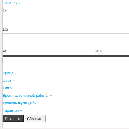
Цена РУБ.:
От
До
6390
6415
Бренд
Цвет
Тип
Время автономной работы
Уровень шума (Дб)
Гарантия