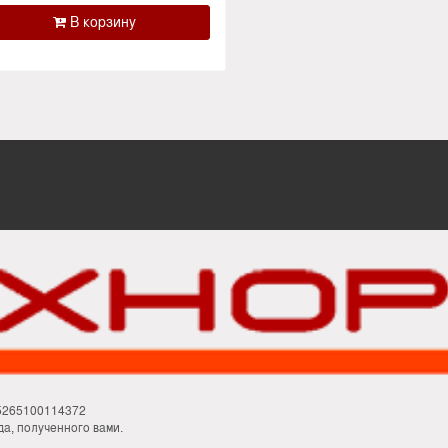
М
5265100114372
а, полученного вами.