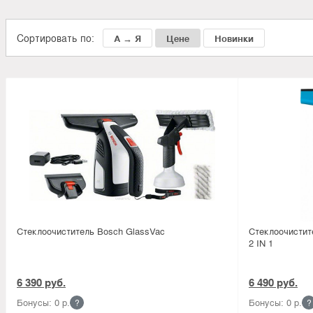
Сортировать по:
А → Я
Цене
Новинки
Стеклоочиститель Bosch GlassVac
Стеклоочисти
2 IN 1
6 390 руб.
6 490 руб.
Бонусы: 0 р.
Бонусы: 0 р.
?
?