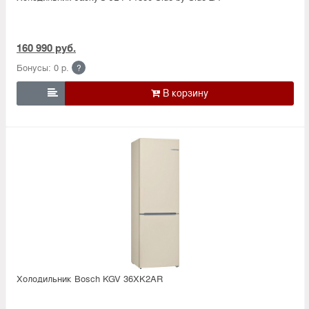
160 990 руб.
Бонусы: 0 р.
?

Холодильник Bosсh KGV 36XK2AR