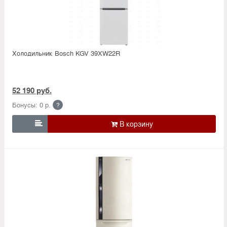
Холодильник Bosсh KGV 39XW22R
52 190 руб.
Бонусы: 0 р.
?
