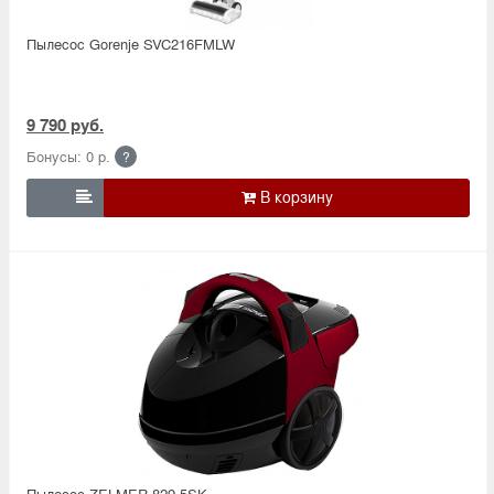
Пылесос Gorenje SVC216FMLW
9 790 руб.
Бонусы: 0 р.
?

Пылесос ZELMER 829.5SK