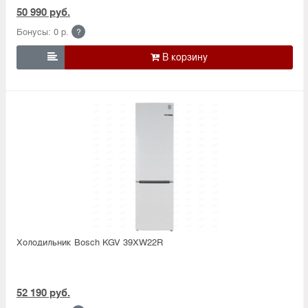
50 990 руб.
Бонусы: 0 р.
?

Холодильник Bosсh KGV 39XW22R
52 190 руб.