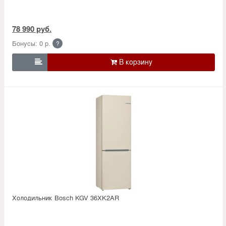
78 990 руб.
Бонусы: 0 р.
?

Холодильник Bosсh KGV 36XK2AR