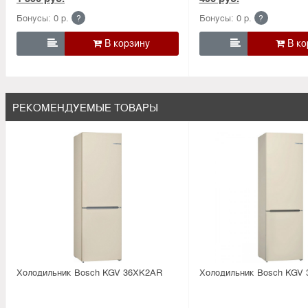
Бонусы: 0 р.
Бонусы: 0 р.
?
?


РЕКОМЕНДУЕМЫЕ ТОВАРЫ
Холодильник Bosсh KGV 36XK2AR
Холодильник Bosсh KGV