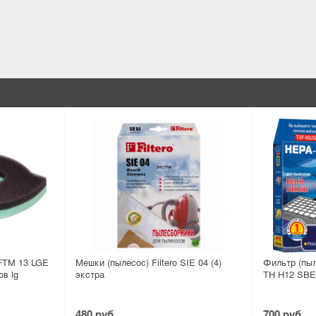
 FTM 13 LGE
Мешки (пылесос) Filtero SIE 04 (4)
Фильтр (пы
в lg
экстра
TH H12 SBE
480 руб.
700 руб.