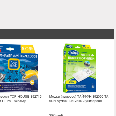
лесос) TOP HOUSE 392715
Мешки (пылесос) ТАЙФУН 392050 TA
r HEPA - Фильтр
5UN Бумажные мешки универсал
290 руб.