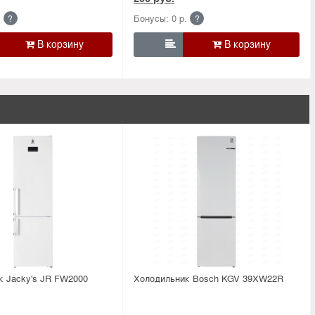
.
Бонусы: 0 р.
?
?

к Jacky's JR FW2000
Холодильник Bosсh KGV 39XW22R