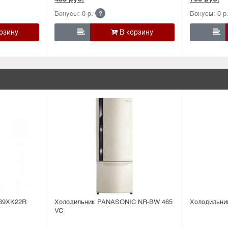
Бонусы: 0 р.
Бонусы: 0 р
?


 39XK22R
Холодильник PANASONIC NR-BW 465
Холодильни
VC