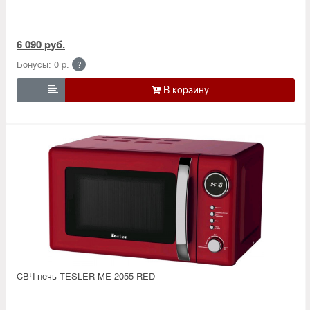
6 090 руб.
Бонусы: 0 р.
?

СВЧ печь TESLER ME-2055 RED