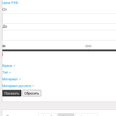
Цена РУБ.:
От
До
2690
3040
Бренд
Тип
Материал
Материал рукояти