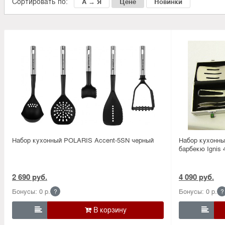
Сортировать по:
А → Я
Цене
Новинки
Набор кухонный POLARIS Accent-5SN черный
Набор кухонны
барбекю Ignis 
2 690 руб.
4 090 руб.
Бонусы: 0 р.
Бонусы: 0 р.
?
?

