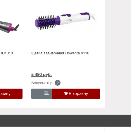
BHC1010
Щетка завивочная Rowenta 9110
5 490 руб.
Бонусы: 0 р.
?
