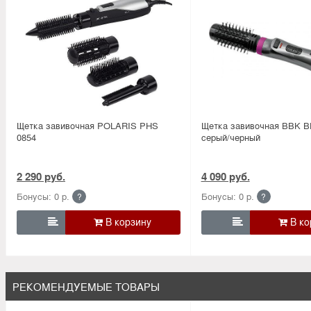
Щетка завивочная POLARIS PHS
Щетка завивочная BBK 
0854
серый/черный
2 290 руб.
4 090 руб.
Бонусы: 0 р.
Бонусы: 0 р.
?
?


РЕКОМЕНДУЕМЫЕ ТОВАРЫ