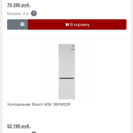
70 290 руб.
Бонусы: 0 р.
?

Холодильник Bosсh KGV 39XW22R
52 190 руб.