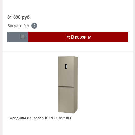
31 390 руб.
Бонусы: 0 р.
?

Холодильник Bosсh KGN 39XV18R