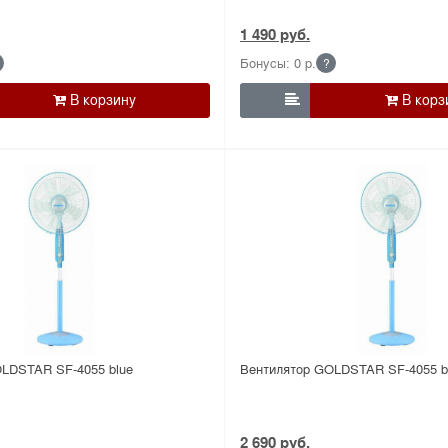
1 490 руб.
Бонусы: 0 р.
?

LDSTAR SF-4055 blue
Вентилятор GOLDSTAR SF-4055 b
2 690 руб.