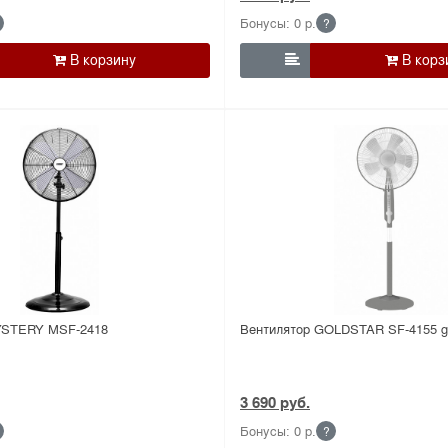
Бонусы: 0 р.
?

YSTERY MSF-2418
Вентилятор GOLDSTAR SF-4155 g
3 690 руб.
Бонусы: 0 р.
?