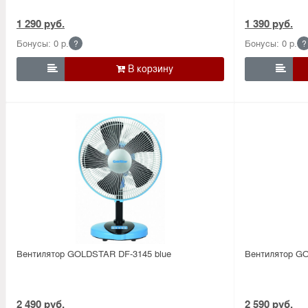
1 290 руб.
1 390 руб.
Бонусы: 0 р.
Бонусы: 0 р.
?
?


Вентилятор GOLDSTAR DF-3145 blue
Вентилятор GO
2 490 руб.
2 590 руб.