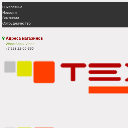
О магазине
Новости
Вакансии
Сотрудничество
Адреса магазинов

WhatsApp и Viber:
+7 928 22-00-390