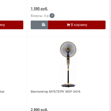
1 590 руб.
Бонусы: 0 р.
?

lue
Вентилятор MYSTERY MSF-2416
2 890 руб.