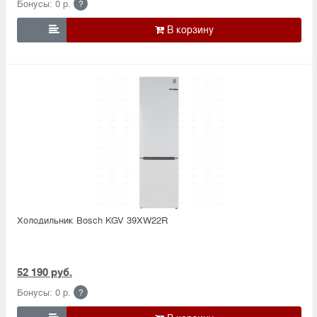
Бонусы: 0 р.
?

Холодильник Bosсh KGV 39XW22R
52 190 руб.
Бонусы: 0 р.
?