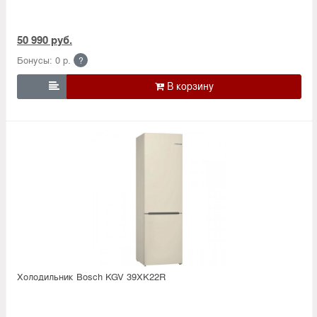
50 990 руб.
Бонусы: 0 р.
?

Холодильник Bosсh KGV 39XK22R