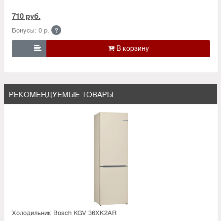
710 руб.
Бонусы: 0 р.
?

РЕКОМЕНДУЕМЫЕ ТОВАРЫ
Холодильник Bosсh KGV 36XK2AR