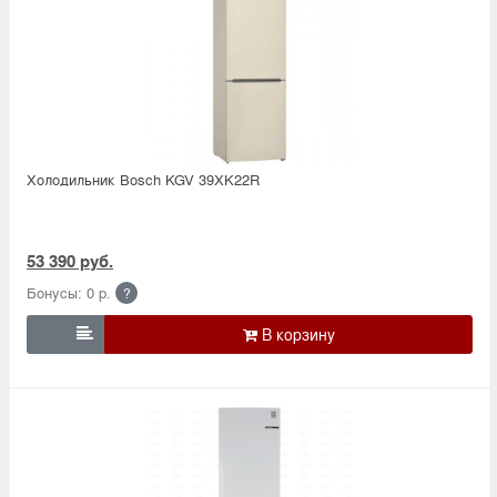
Холодильник Bosсh KGV 39XK22R
53 390 руб.
Бонусы: 0 р.
?
