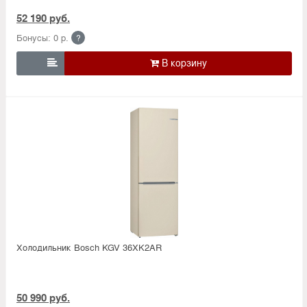
52 190 руб.
Бонусы: 0 р.
?

Холодильник Bosсh KGV 36XK2AR
50 990 руб.