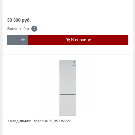
53 390 руб.
Бонусы: 0 р.
?

Холодильник Bosсh KGV 39XW22R