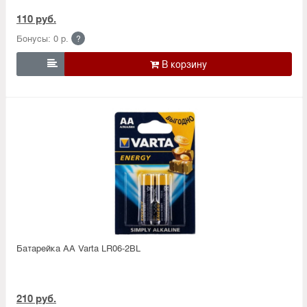
110 руб.
Бонусы: 0 р.
?

Батарейка АА Varta LR06-2BL
210 руб.