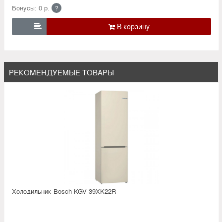
Бонусы: 0 р.
?

РЕКОМЕНДУЕМЫЕ ТОВАРЫ
Холодильник Bosсh KGV 39XK22R