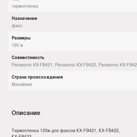
термопленка
Назначение
факс
Размеры
120 м
Совместимость
Panasonic KX-FB421, Panasonic KX-FB422, Panasonic KX-FB4
Страна происхождения
Малайзия
Описание
Термопленка 120м для факсов КХ-FВ421, КХ-FВ422,
КХ-FВ423,