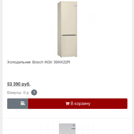
Холодильник Bosсh KGV 39XK22R
53 390 руб.
Бонусы: 0 р.
?
