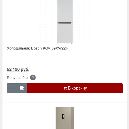
Холодильник Bosсh KGV 39XW22R
52 190 руб.
Бонусы: 0 р.
?
