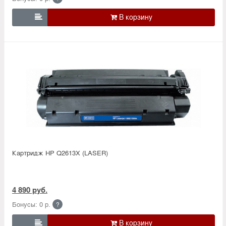

Картридж HP Q2613X (LASER)
4 890 руб.
Бонусы: 0 р.
?
