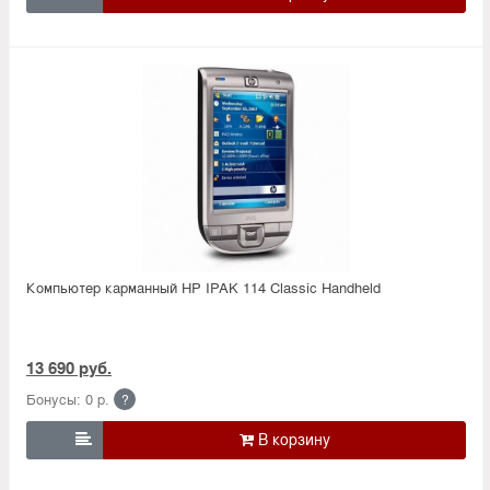
Компьютер карманный HP IPAK 114 Classic Handheld
13 690 руб.
Бонусы: 0 р.
?
