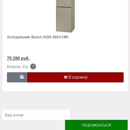
Холодильник Bosсh KGN 39XV18R
70 290 руб.
Бонусы: 0 р.
?
