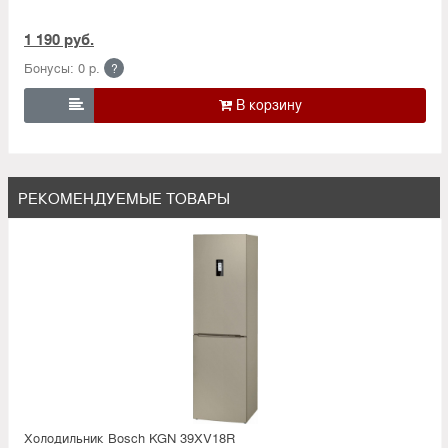
1 190 руб.
Бонусы: 0 р.
?

РЕКОМЕНДУЕМЫЕ ТОВАРЫ
Холодильник Bosсh KGN 39XV18R