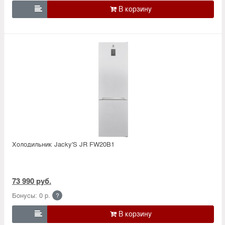

Холодильник Jacky'S JR FW20B1
73 990 руб.
Бонусы: 0 р.
?
