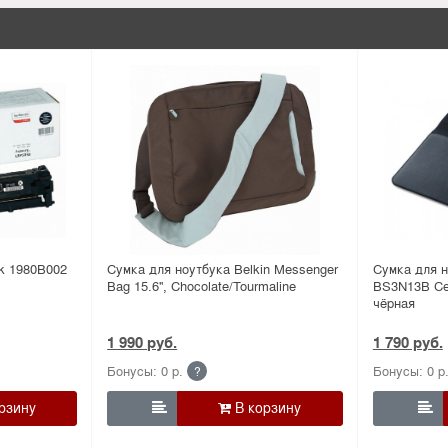
k 1980B002
Сумка для ноутбука Belkin Messenger
Сумка для 
Bag 15.6'', Chocolate/Tourmaline
BS3N13B Сер
чёрная
1 990 руб.
1 790 руб.
Бонусы: 0 р.
Бонусы: 0 р
?

