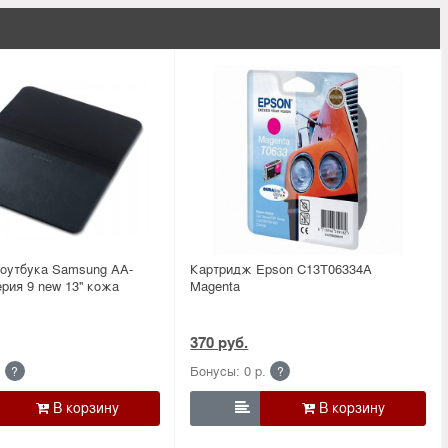
ноутбука Samsung AA-
Картридж Epson C13T06334A
ия 9 new 13'' кожа
Magenta
370 руб.
.
Бонусы: 0 р.
?
?
