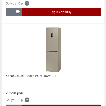
Бонусы: 0 р.
?

Холодильник Bosсh KGN 39XV18R
70 290 руб.
Бонусы: 0 р.
?