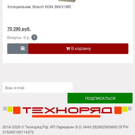
Холодильник Bosсh KGN 39XV18R
70 290 руб.
Бонусы: 0 р.
?

2016-2020 © Техноряд.Рф. ИП Ларюшкин Э.О. ИНН 262902900600 ОГРН
315265100114372