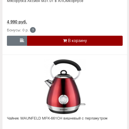
Мясорубка Аксион М31.01 в АЛОМкорпусе
4 990 руб.
Бонусы: 0 р.
?

Чайник MAUNFELD MFK-661CH вишневый с перламутром