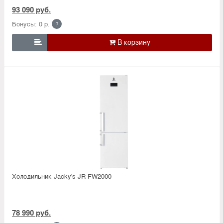
93 090 руб.
Бонусы: 0 р.
?

Холодильник Jacky's JR FW2000
78 990 руб.