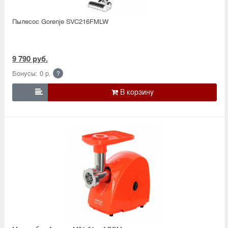
Пылесос Gorenje SVC216FMLW
9 790 руб.
Бонусы: 0 р.
?
