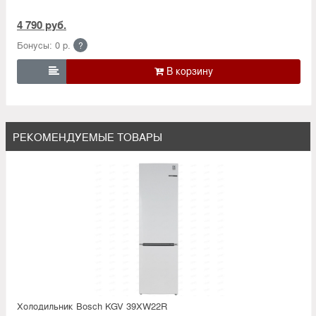
4 790 руб.
Бонусы: 0 р.
?

РЕКОМЕНДУЕМЫЕ ТОВАРЫ
Холодильник Bosсh KGV 39XW22R